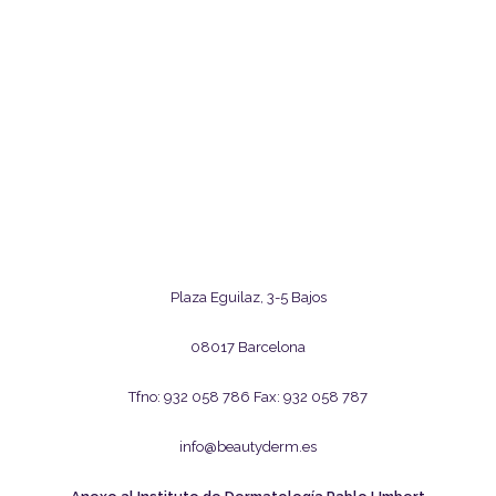
M
Á
S
IN
F
O
R
M
A
CI
Ó
N
93
2
Plaza Eguilaz, 3-5 Bajos
05
8
78
08017 Barcelona
6
T
Tfno: 932 058 786 Fax: 932 058 787
e
info@beautyderm.es
s